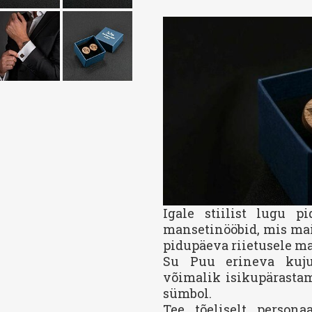
Igale stiilist lugu 
mansetinööbid, mis mait
pidupäeva riietusele ma
Su Puu erineva kuju
võimalik isikupärastam
sümbol.
Tee tõeliselt persona