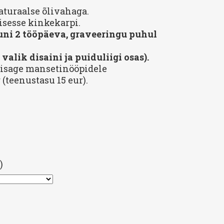
aturaalse õlivahaga.
sesse kinkekarpi.
ni 2 tööpäeva, graveeringu puhul
valik disaini ja puiduliigi osas).
lisage mansetinööpidele
(teenustasu 15 eur).
)