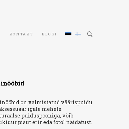
S
KONTAKT
BLOGI
tinööbid
tinööbid on valmistatud
väärispuidu
aksessuaar igale mehele.
uraalse puiduspooniga, võib
ruktuur pisut erineda fotol näidatust.