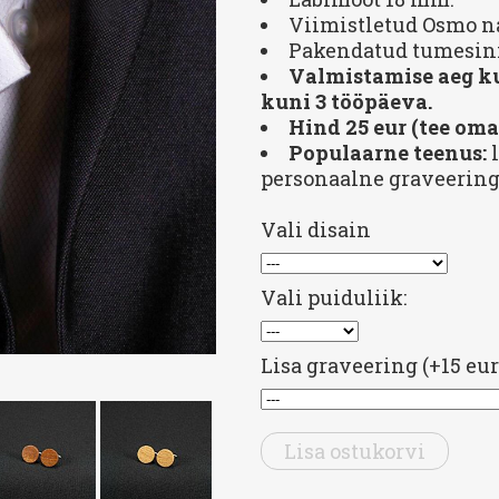
Viimistletud Osmo n
Pakendatud tumesini
Valmistamise aeg ku
kuni 3 tööpäeva.
Hind 25 eur (tee oma 
Populaarne teenus:
personaalne graveering 
Vali disain
Vali puiduliik:
Lisa graveering (+15 eur
Lisa ostukorvi