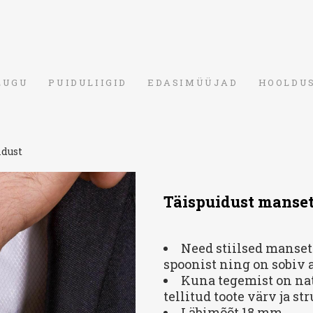
LUGU
PUIDULIIGID
EDASIMÜÜJAD
HOOLDU
idust
Täispuidust manse
Need stiilsed manse
spoonist ning on sobiv 
Kuna tegemist on nat
tellitud toote värv ja st
Läbimõõt 18 mm.