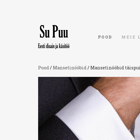
POOD
MEIE 
Pood
/
Mansetinööbid
/
Mansetinööbid täispu