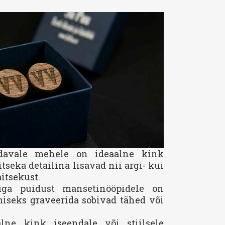
pidavale mehele on ideaalne kink
seka detailina lisavad nii argi- kui
itsekust.
ga puidust mansetinööpidele on
iseks graveerida sobivad tähed või
alne kink iseendale või stiilsele