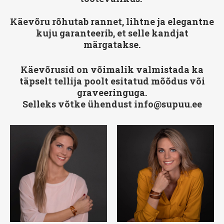
Käevõru rõhutab rannet, lihtne ja elegantne
kuju garanteerib, et selle kandjat
märgatakse.
Käevõrusid on võimalik valmistada ka
täpselt tellija poolt esitatud mõõdus või
graveeringuga.
Selleks võtke ühendust info@supuu.ee