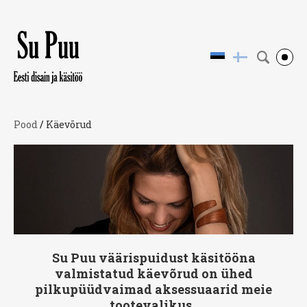
Pood
/
Käevõrud
Su Puu väärispuidust käsitööna
valmistatud käevõrud on ühed
pilkupüüdvaimad aksessuaarid meie
tootevalikus.