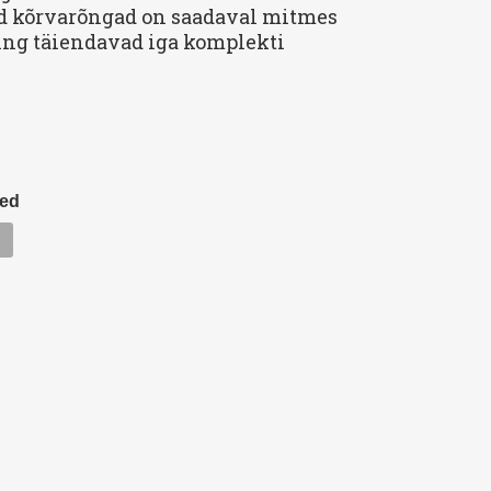
d kõrvarõngad on saadaval mitmes
ing täiendavad iga komplekti
sed