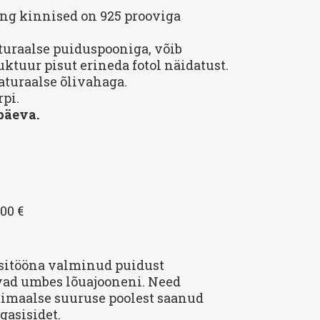
ng kinnised on 925 prooviga
uraalse puiduspooniga, võib
ruktuur pisut erineda fotol näidatust.
turaalse õlivahaga.
pi.
päeva.
00 €
sitööna valminud puidust
vad umbes lõuajooneni. Need
imaalse suuruse poolest saanud
gasisidet.