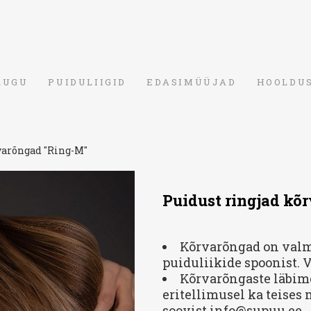
LUGU
PUIDULIIGID
EDASIMÜÜJAD
HOOLDU
varõngad "Ring-M"
Puidust ringjad kõ
Kõrvarõngad on valm
puiduliikide spoonist. 
Kõrvarõngaste läbim
eritellimusel ka teises
soovist info@supuu.ee