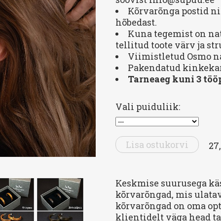
Kõrvarõnga postid ni
hõbedast.
Kuna tegemist on nat
tellitud toote värv ja st
Viimistletud Osmo na
Pakendatud kinkekar
Tarneaeg kuni 3 töö
Vali puiduliik:
Lisa ostukorvi
27,
Keskmise suurusega kä
kõrvarõngad, mis ulata
kõrvarõngad on oma opt
klientidelt väga head ta