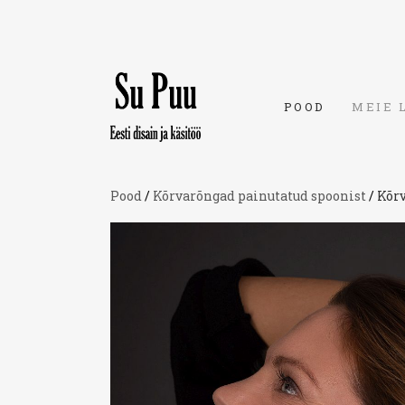
POOD
MEIE 
Pood
/
Kõrvarõngad painutatud spoonist
/
Kõr