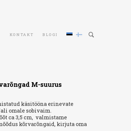
S
KONTAKT
BLOGI
rvarõngad M-suurus
istatud käsitööna erinevate
Vali omale sobivaim.
õõt ca 3,5 cm, valmistame
 mõõdus kõrvarõngaid, kirjuta oma