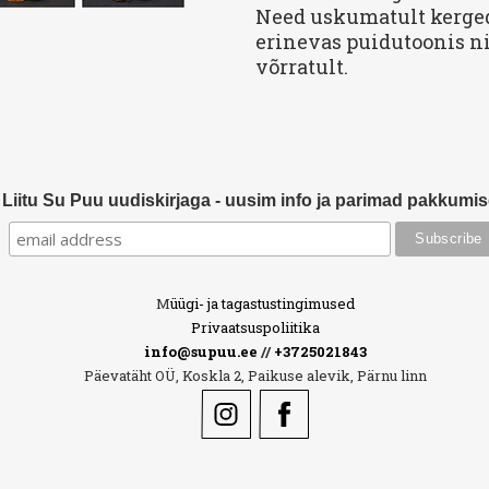
Need uskumatult kerge
erinevas puidutoonis n
võrratult.
Liitu Su Puu uudiskirjaga - uusim info ja parimad pakkumi
M
üügi- ja tagastustingimused
Privaatsuspoliitika
info@supuu.ee
//
+3725021843
Päevatäht OÜ, Koskla 2, Paikuse alevik, Pärnu linn