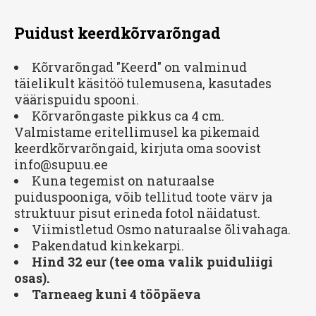
Puidust keerdkõrvarõngad
Kõrvarõngad "Keerd" on valminud
täielikult käsitöö tulemusena, kasutades
väärispuidu spooni.
Kõrvarõngaste pikkus ca 4 cm.
Valmistame eritellimusel ka pikemaid
keerdkõrvarõngaid, kirjuta oma soovist
info@supuu.ee
Kuna tegemist on naturaalse
puiduspooniga, võib tellitud toote värv ja
struktuur pisut erineda fotol näidatust.
Viimistletud Osmo naturaalse õlivahaga.
Pakendatud kinkekarpi.
Hind 32 eur (tee oma valik puiduliigi
osas).
Tarneaeg kuni 4 tööpäeva