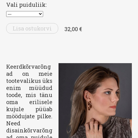
Vali puiduliik:
Lisa ostukorvi
32,00 €
Keerdkõrvarõng
ad on meie
tootevalikus üks
enim müüdud
toode, mis tänu
oma erilisele
kujule püüab
möödujate pilke.
Need
disainkõrvarõng
ad oma puidule