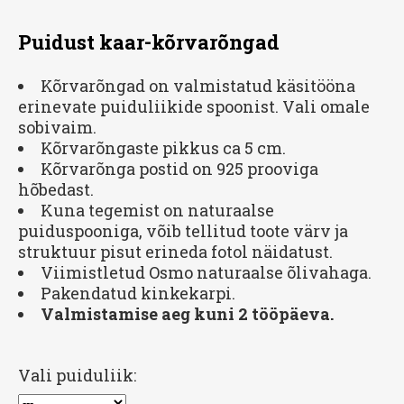
Puidust kaar-kõrvarõngad
Kõrvarõngad on valmistatud käsitööna
erinevate puiduliikide spoonist. Vali omale
sobivaim.
Kõrvarõngaste pikkus ca 5 cm.
Kõrvarõnga postid on 925 prooviga
hõbedast.
Kuna tegemist on naturaalse
puiduspooniga, võib tellitud toote värv ja
struktuur pisut erineda fotol näidatust.
Viimistletud Osmo naturaalse õlivahaga.
Pakendatud kinkekarpi.
Valmistamise aeg kuni 2 tööpäeva.
Vali puiduliik: