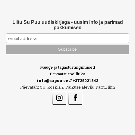
Liitu Su Puu uudiskirjaga - uusim info ja parimad
pakkumised
M
üügi- ja tagastustingimused
Privaatsuspoliitika
info@supuu.ee
//
+3725021843
Päevatäht OÜ, Koskla 2, Paikuse alevik, Pärnu linn