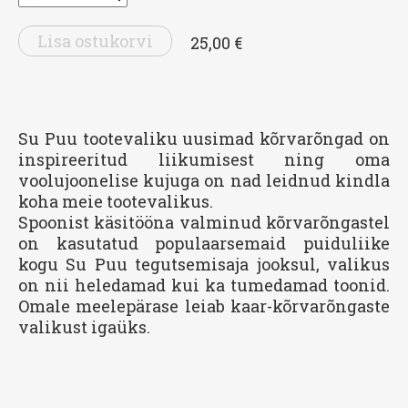
Lisa ostukorvi
25,00 €
Su Puu tootevaliku uusimad kõrvarõngad on
inspireeritud liikumisest ning oma
voolujoonelise kujuga on nad leidnud kindla
koha meie tootevalikus.
Spoonist käsitööna valminud kõrvarõngastel
on kasutatud populaarsemaid puiduliike
kogu Su Puu tegutsemisaja jooksul, valikus
on nii heledamad kui ka tumedamad toonid.
Omale meelepärase leiab kaar-kõrvarõngaste
valikust igaüks.