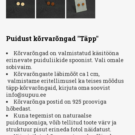
Puidust kõrvarõngad "Täpp"
Kõrvarõngad on valmistatud käsitööna
erinevate puiduliikide spoonist. Vali omale
sobivaim.
Kõrvarõngaste läbimõõt ca 1 cm,
valmistame eritellimusel ka teises mõõdus
täpp-kõrvarõngaid, kirjuta oma soovist
info@supuu.ee
Kõrvarõnga postid on 925 prooviga
hõbedast.
Kuna tegemist on naturaalse
puiduspooniga, võib tellitud toote värv ja
struktuur pisut erineda fotol näidatust.