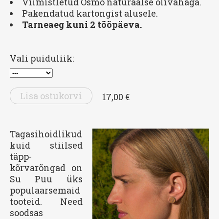
Viimistletud Osmo naturaalse õlivahaga.
Pakendatud kartongist alusele.
Tarneaeg kuni 2 tööpäeva.
Vali puiduliik:
Lisa ostukorvi
17,00 €
Tagasihoidlikud
kuid stiilsed
täpp-
kõrvarõngad on
Su Puu üks
populaarsemaid
tooteid. Need
soodsas